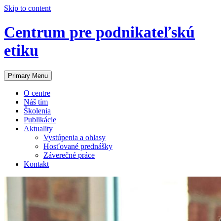
Skip to content
Centrum pre podnikateľskú
etiku
Primary Menu
O centre
Náš tím
Školenia
Publikácie
Aktuality
Vystúpenia a ohlasy
Hosťované prednášky
Záverečné práce
Kontakt